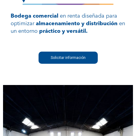
Bodega comercial
en renta diseñada para
optimizar
almacenamiento y distribución
en
un entorno
práctico y versátil.
Solicitar información