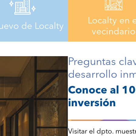
Localty en e
uevo de Localty
vecindario
Preguntas clave
desarrollo inm
Conoce al 1
inversión
Visitar el dpto. muest