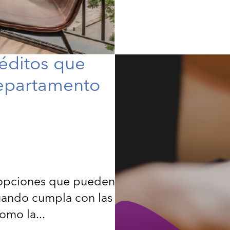
réditos que
epartamento
n opciones que pueden
uando cumpla con las
omo la...