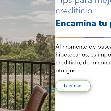
Tips para mejo
crediticio
Encamina tu 
Al momento de busca
hipotecarios, es impo
crediticio, de lo con
otorguen.
Leer más