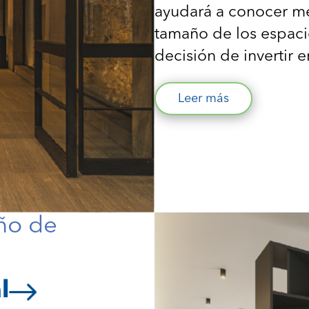
ayudará a conocer mej
tamaño de los espaci
decisión de invertir e
Leer más
eño de
l