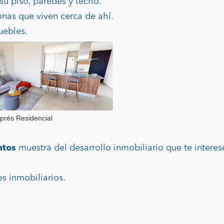
su piso, paredes y techo.
sonas que viven cerca de ahí.
uebles.
iprés Residencial
entos
muestra del desarrollo inmobiliario que te intere
s inmobiliarios.