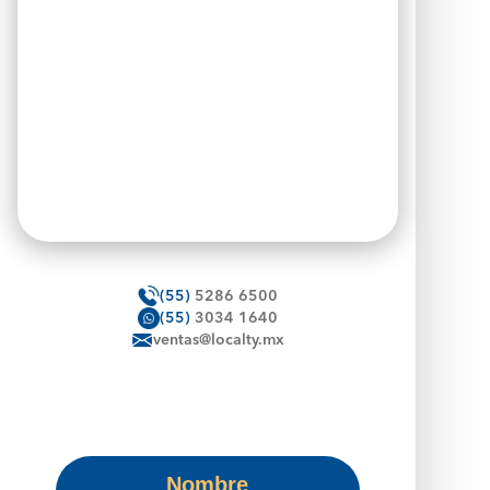
(55)
5286 6500
(55)
3034 1640
ventas@localty.mx
Nombre