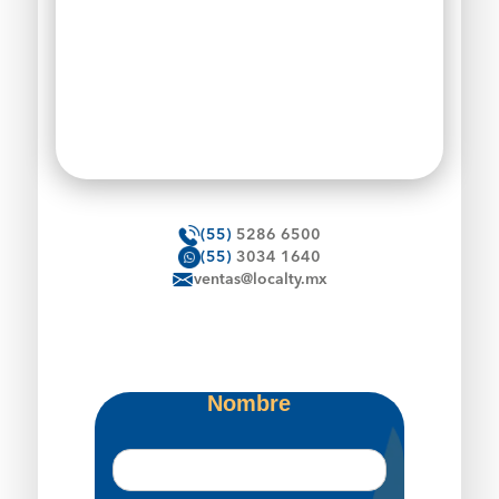
(55)
5286 6500
(55)
3034 1640
ventas@localty.mx
Nombre