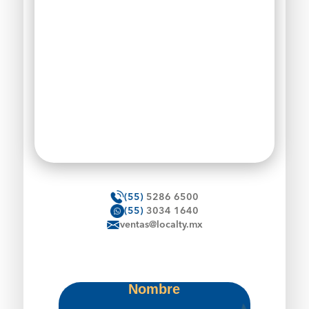
(55)
5286 6500
(55)
3034 1640
ventas@localty.mx
Nombre