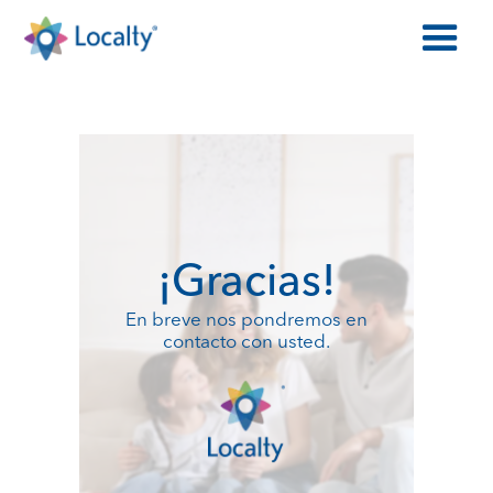
¡Gracias!
En breve nos pondremos en
contacto con usted.