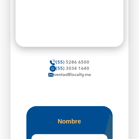
(55)
5286 6500
(55)
3034 1640
ventas@localty.mx
Nombre